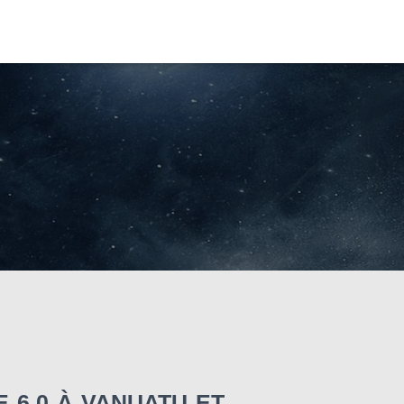
t
 6,0 À VANUATU ET